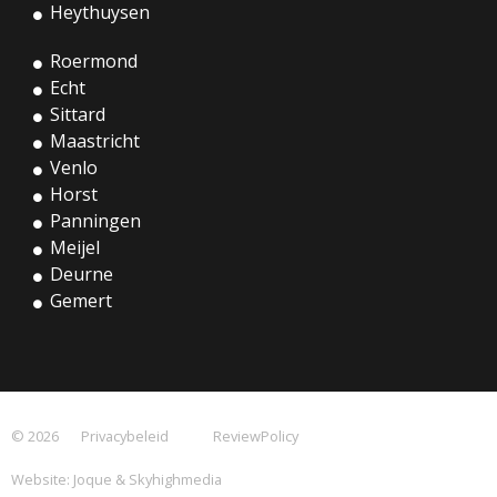
Heythuysen
Roermond
Echt
Sittard
Maastricht
Venlo
Horst
Panningen
Meijel
Deurne
Gemert
© 2026
Privacybeleid
ReviewPolicy
Website:
Joque
&
Skyhighmedia