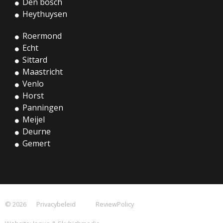
Den bosch
Heythuysen
Roermond
Echt
Sittard
Maastricht
Venlo
Horst
Panningen
Meijel
Deurne
Gemert
© 2026
Privacybeleid
ReviewPolicy