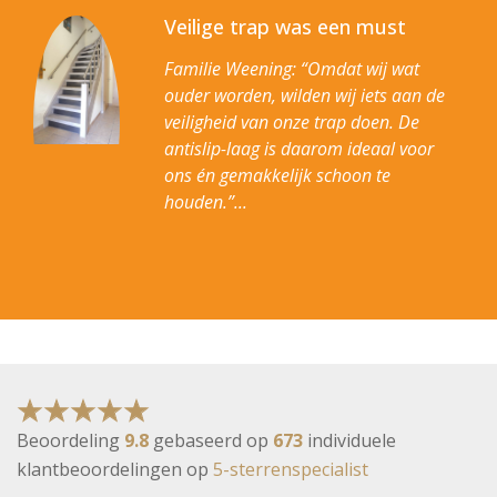
Veilige trap was een must
Familie Weening: “Omdat wij wat
ouder worden, wilden wij iets aan de
veiligheid van onze trap doen. De
antislip-laag is daarom ideaal voor
ons én gemakkelijk schoon te
houden.”
Beoordeling
9.8
gebaseerd op
673
individuele
klantbeoordelingen op
5-sterrenspecialist