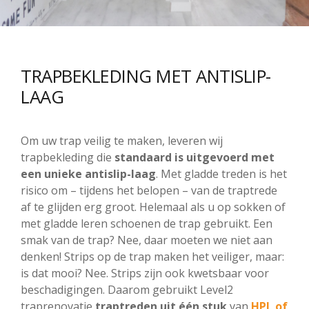
TRAPBEKLEDING MET ANTISLIP-
LAAG
Om uw trap veilig te maken, leveren wij
trapbekleding die
standaard is uitgevoerd met
een unieke antislip-laag
. Met gladde treden is het
risico om – tijdens het belopen – van de traptrede
af te glijden erg groot. Helemaal als u op sokken of
met gladde leren schoenen de trap gebruikt. Een
smak van de trap? Nee, daar moeten we niet aan
denken! Strips op de trap maken het veiliger, maar:
is dat mooi? Nee. Strips zijn ook kwetsbaar voor
beschadigingen. Daarom gebruikt Level2
traprenovatie
traptreden uit één stuk
van
HPL of