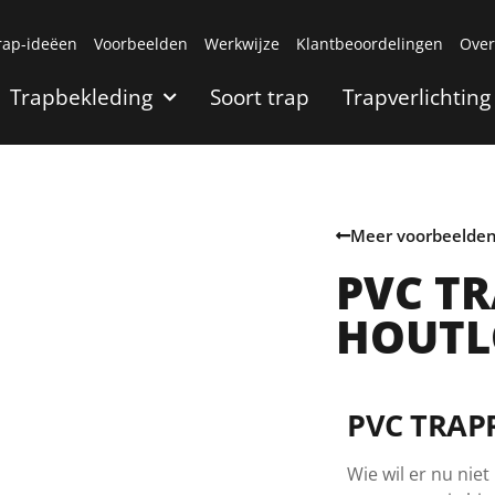
rap-ideëen
Voorbeelden
Werkwijze
Klantbeoordelingen
Over
Trapbekleding
Soort trap
Trapverlichting
Meer voorbeelde
PVC T
HOUT
PVC TRAP
Wie wil er nu nie