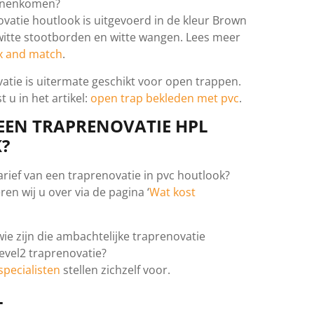
innenkomen?
vatie houtlook is uitgevoerd in de kleur Brown
itte stootborden en witte wangen. Lees meer
x and match
.
atie is uitermate geschikt voor open trappen.
 u in het artikel:
open trap bekleden met pvc
.
EEN TRAPRENOVATIE HPL
?
arief van een traprenovatie in pvc houtlook?
en wij u over via de pagina ‘
Wat kost
wie zijn die ambachtelijke traprenovatie
Level2 traprenovatie?
specialisten
stellen zichzelf voor.
L