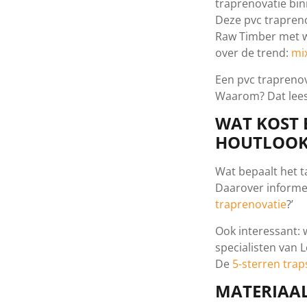
traprenovatie b
Deze pvc trapreno
Raw Timber met w
over de trend:
mi
Een pvc traprenov
Waarom? Dat leest
WAT KOST 
HOUTLOOK
Wat bepaalt het t
Daarover informer
traprenovatie
?’
Ook interessant: 
specialisten van 
De
5-sterren trap
MATERIAA