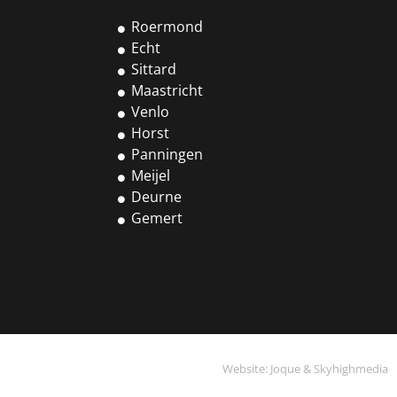
Roermond
Echt
Sittard
Maastricht
Venlo
Horst
Panningen
Meijel
Deurne
Gemert
Website:
Joque
&
Skyhighmedia