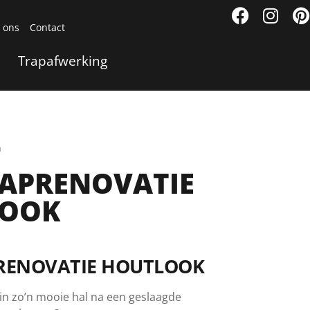
 ons
Contact
Trapafwerking
n
RAPRENOVATIE
LOOK
RENOVATIE HOUTLOOK
t in zo’n mooie hal na een geslaagde