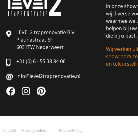
In onze show
wij diverse v
waarmee we u
helpen bij uw
LEVEL2 traprenovatie B.V.
die bij u past.
Platinastraat 6F
6031TW Nederweert
Wij werken ui
showroom zod
+31 (0) 6 - 55 38 84 06
en teleurste
info@level2traprenovatie.nl
© 2026
Privacybeleid
ReviewPolicy