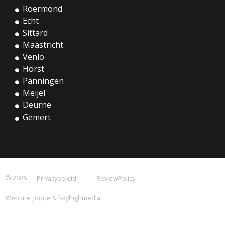
Roermond
Echt
Sittard
Maastricht
Venlo
Horst
Panningen
Meijel
Deurne
Gemert
© 2026
Privacybeleid
ReviewPolicy
Website:
Joque
&
Skyhighmedia