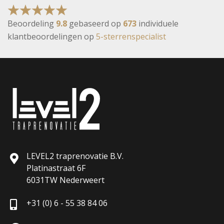
Beoordeling
9.8
gebaseerd op
673
individuele
klantbeoordelingen op
5-sterrenspecialist
LEVEL2 traprenovatie B.V.
Platinastraat 6F
6031TW Nederweert
+31 (0) 6 - 55 38 84 06