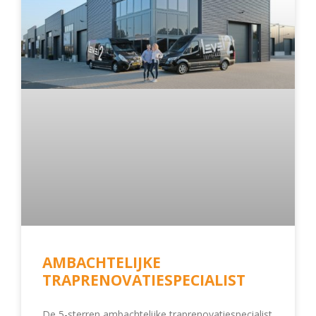
AMBACHTELIJKE
TRAPRENOVATIESPECIALIST
De 5-sterren ambachtelijke traprenovatiespecialist